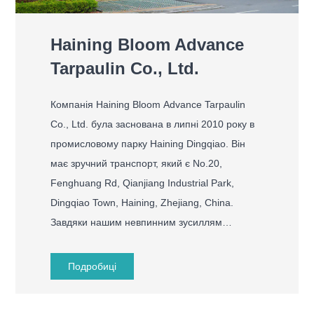
Haining Bloom Advance
Tarpaulin Co., Ltd.
Компанія Haining Bloom Advance Tarpaulin
Co., Ltd. була заснована в липні 2010 року в
промисловому парку Haining Dingqiao. Він
має зручний транспорт, який є No.20,
Fenghuang Rd, Qianjiang Industrial Park,
Dingqiao Town, Haining, Zhejiang, China.
Завдяки нашим невпинним зусиллям
фабрика постійно розвивалася та
розширювалася. Наразі наша фабрика має
Подробиці
передовий у світі календар і багато
виробничих ліній . Спеціалізується на