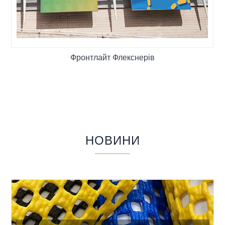
професійну виробничу команду з річною
продуктивністю 60 мільйонів квадратних
метрів. В даний час більше 98% продукції
експортується в Європу, Америку, Близький
Фронтлайт Флекснерів
Схід, Південно-Східну Азію та інші регіони, і є
добре сприйнята клієнтами. Ми прагнемо
забезпечити найвищу якість і хороший сервіс
для наших клієнтів. Ласкаво просимо на наш
завод!
НОВИНИ