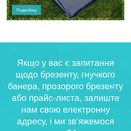
тканина для навісу, тканина, що швидко складається, з
хорошою водонепроникністю...
Подробиці
Якщо у вас є запитання
щодо брезенту, гнучкого
банера, прозорого брезенту
або прайс-листа, залиште
нам свою електронну
адресу, і ми зв’яжемося