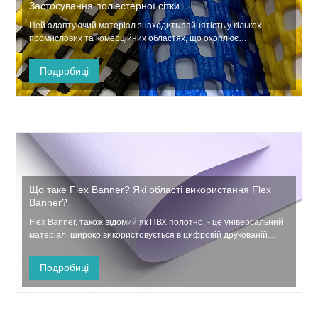
Застосування поліестерної сітки
Цей адаптуючий матеріал знаходить зайнятість у кількох
промислових та комерційних областях, що охоплює
автомобільний, аерокосмічний, морський та медичний сектор,
крім рекреаційних галузей у приміщенні та на відкритому
Подробиці
повітрі.
Що таке Flex Banner? Які області використання Flex
Banner?
Flex Banner, також відомий як ПВХ полотно, - це універсальний
матеріал, широко використовується в цифровій друкованій
галузі завдяки його міцності, легкій природі та відмінній
друкованій кількості.
Подробиці