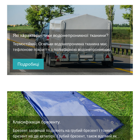
Які характеристики водонепроникної тканини?
Термостійкий. Оскільки водонепроникна тканина має
тефлонове покриття з поліефірною водонепроникною
дихаючою тканиною, вона стійка до високої температури та
низьких температур. Водонепроникний...
Подробиці
Класифікація брезенту.
Брезент зазвичай поділяють на грубий брезент і тонкий
брезент на дві категорії. Грубий брезент, також відомий як